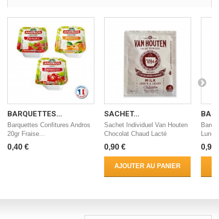
BARQUETTES...
SACHET...
BARQ
Barquettes Confitures Andros
Sachet Individuel Van Houten
Barque
20gr Fraise...
Chocolat Chaud Lacté
Lune d
0,40 €
0,90 €
0,90 
AJOUTER AU PANIER
AJ