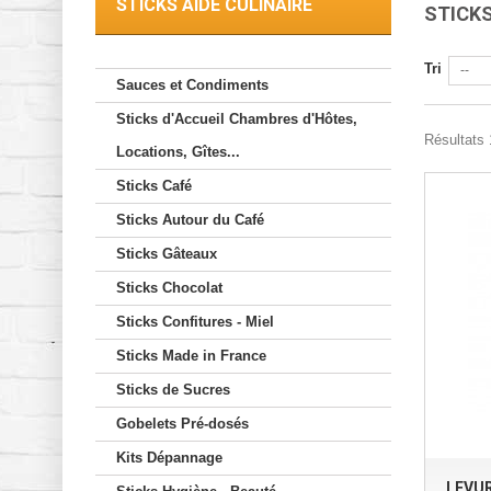
STICKS AIDE CULINAIRE
STICKS
Tri
--
Sauces et Condiments
Sticks d'Accueil Chambres d'Hôtes,
Résultats 
Locations, Gîtes...
Sticks Café
Sticks Autour du Café
Sticks Gâteaux
Sticks Chocolat
Sticks Confitures - Miel
Sticks Made in France
Sticks de Sucres
Gobelets Pré-dosés
Kits Dépannage
LEVUR