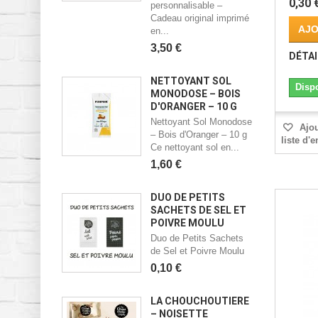
0,30 
personnalisable –
Cadeau original imprimé
AJO
en...
3,50 €
DÉTAI
NETTOYANT SOL
Disp
MONODOSE – BOIS
D'ORANGER – 10 G
Nettoyant Sol Monodose
Ajou
– Bois d'Oranger – 10 g
liste d'
Ce nettoyant sol en...
1,60 €
DUO DE PETITS
SACHETS DE SEL ET
POIVRE MOULU
Duo de Petits Sachets
de Sel et Poivre Moulu
0,10 €
LA CHOUCHOUTIÈRE
– NOISETTE