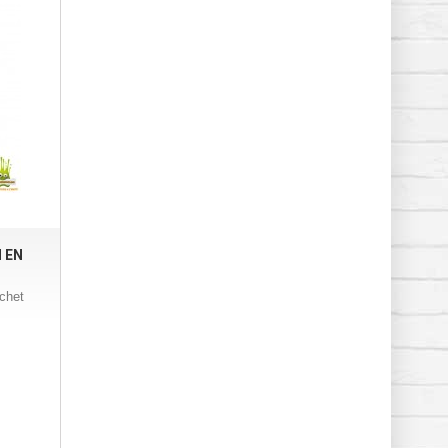
 EN
chet