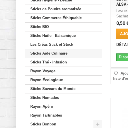
Sticks Hygiène - Beauté
ALSA 
Sticks de Poudre aromatisée
Levure
Sachet
Sticks Commerce Éthiquable
0,50 
Sticks BIO
AJO
Sticks Huile - Balsamique
Les Créas Stick et Stock
DÉTAI
Sticks Aide Culinaire
Disp
Sticks Thé - infusion
Rayon Voyage
Ajou
liste d'
Rayon Écologique
Sticks Saveurs du Monde
Sticks Nomades
Rayon Apéro
Rayon Tartinables
Sticks Bonbon