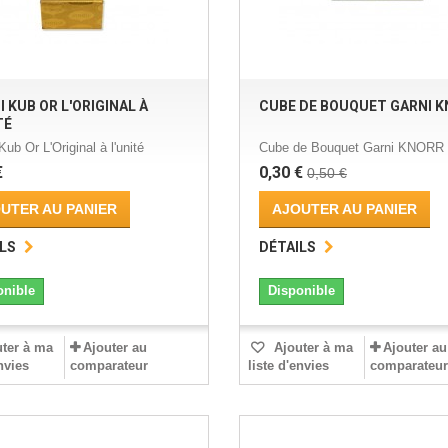
 KUB OR L'ORIGINAL À
CUBE DE BOUQUET GARNI 
TÉ
ub Or L'Original à l'unité
Cube de Bouquet Garni KNORR
€
0,30 €
0,50 €
UTER AU PANIER
AJOUTER AU PANIER
LS
DÉTAILS
onible
Disponible
ter à ma
Ajouter au
Ajouter à ma
Ajouter au
envies
comparateur
liste d'envies
comparateur