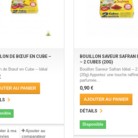
LON DE BŒUF EN CUBE –
BOUILLON SAVEUR SAFRAN 
– 2 CUBES (20G)
on de Bœuf en Cube – Idéal
Bouillon Saveur Safran Idéal – 
(20g) Apportez une touche raffin
€
parfumée...
0,90 €
UTER AU PANIER
AJOUTER AU PANIER
LS
DÉTAILS
onible
Disponible
ter à ma
Ajouter au
envies
comparateur