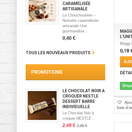
CARAMÉLISÉE
ARTISANALE
La Chouchoutière –
Noisette caramélisée
artisanale Une
gourmandise...
MAGGI
L'UNI
0,40 €
Maggi K
0,18 
TOUS LES NOUVEAUX PRODUITS
AJO
PROMOTIONS
DÉTAI
Disp
LE CHOCOLAT NOIR À
CROQUER NESTLE
DESSERT BARRE
Ajou
INDIVIDUELLE
liste d'
Le Chocolat Noir à
croquer NESTLE...
2,49 €
2,49 €