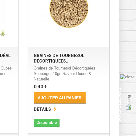
IDÉAL
GRAINES DE TOURNESOL
DÉCORTIQUÉES...
2 Cubes
Graines de Tournesol Décortiquées
ée et
Seeberger 10gr. Saveur Douce &
Naturelle
0,40 €
AVIS CLIENTS
AJOUTER AU PANIER
DÉTAILS
Disponible