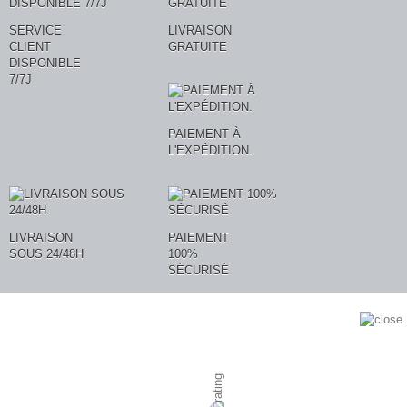
SERVICE
LIVRAISON
CLIENT
GRATUITE
DISPONIBLE
7/7J
PAIEMENT À
L'EXPÉDITION.
LIVRAISON
PAIEMENT
SOUS 24/48H
100%
SÉCURISÉ
AVIS CLIENTS