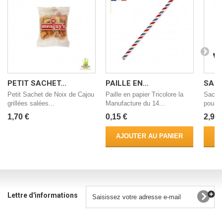
PETIT SACHET...
PAILLE EN...
SAC..
Petit Sachet de Noix de Cajou
Paille en papier Tricolore la
Sac d'
grillées salées...
Manufacture du 14...
pour G
1,70 €
0,15 €
2,90 
AJOUTER AU PANIER
AJ
Lettre d'informations