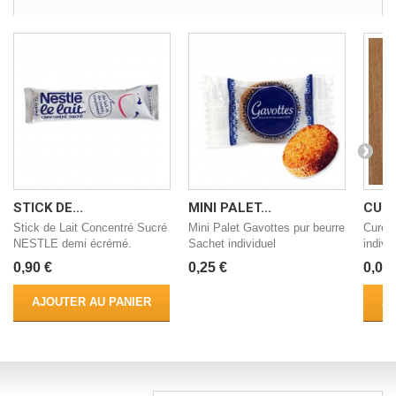
STICK DE...
MINI PALET...
CURE
Stick de Lait Concentré Sucré
Mini Palet Gavottes pur beurre
Cure d
NESTLE demi écrémé.
Sachet individuel
indivi
0,90 €
0,25 €
0,05 
AJOUTER AU PANIER
AJ