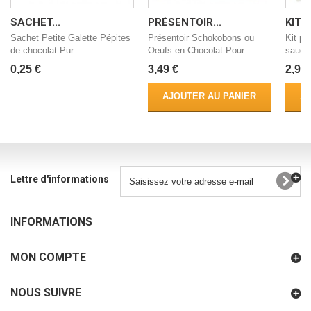
SACHET...
PRÉSENTOIR...
KIT 
Sachet Petite Galette Pépites
Présentoir Schokobons ou
Kit pi
de chocolat Pur...
Oeufs en Chocolat Pour...
sauces
0,25 €
3,49 €
2,90 
AJOUTER AU PANIER
AJ
Lettre d'informations
INFORMATIONS
MON COMPTE
NOUS SUIVRE