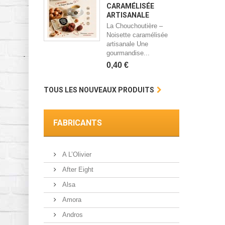
CARAMÉLISÉE
ARTISANALE
La Chouchoutière –
Noisette caramélisée
artisanale Une
gourmandise...
0,40 €
TOUS LES NOUVEAUX PRODUITS
FABRICANTS
A L’Olivier
After Eight
Alsa
Amora
Andros