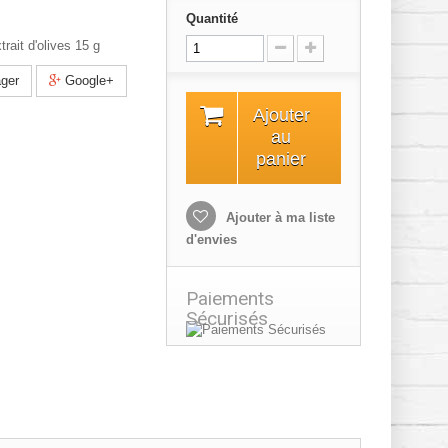
Quantité
rait d'olives 15 g
ger
Google+
Ajouter
au
panier
Ajouter à ma liste
d'envies
Paiements
Sécurisés