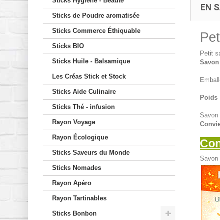
Sticks Hygiène - Beauté
EN S
Sticks de Poudre aromatisée
Sticks Commerce Éthiquable
Pet
Sticks BIO
Petit s
Sticks Huile - Balsamique
Savon 
Les Créas Stick et Stock
Emball
Sticks Aide Culinaire
Poids 
Sticks Thé - infusion
Savon 
Rayon Voyage
Convie
Rayon Écologique
Con
Sticks Saveurs du Monde
Savon 
Sticks Nomades
Rayon Apéro
Rayon Tartinables
Sticks Bonbon