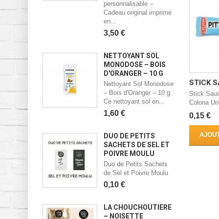
personnalisable –
Cadeau original imprimé
en...
3,50 €
NETTOYANT SOL
MONODOSE – BOIS
D'ORANGER – 10 G
STICK S
Nettoyant Sol Monodose
– Bois d'Oranger – 10 g
Stick Sau
Ce nettoyant sol en...
Colona Un
1,60 €
0,15 €
AJOUT
DUO DE PETITS
SACHETS DE SEL ET
POIVRE MOULU
Duo de Petits Sachets
de Sel et Poivre Moulu
0,10 €
LA CHOUCHOUTIÈRE
– NOISETTE