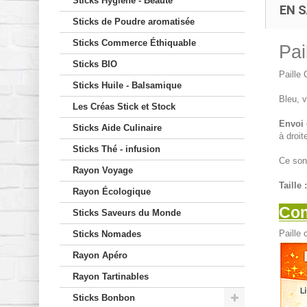
Sticks Hygiène - Beauté
EN S
Sticks de Poudre aromatisée
Sticks Commerce Éthiquable
Pai
Sticks BIO
Paille 
Sticks Huile - Balsamique
Bleu, v
Les Créas Stick et Stock
Envoi 
Sticks Aide Culinaire
à droi
Sticks Thé - infusion
Ce sont
Rayon Voyage
Taille :
Rayon Écologique
Con
Sticks Saveurs du Monde
Paille 
Sticks Nomades
Rayon Apéro
Rayon Tartinables
Sticks Bonbon