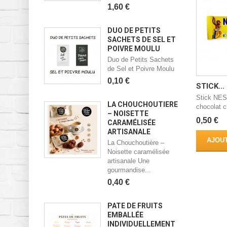
1,60 €
DUO DE PETITS
SACHETS DE SEL ET
POIVRE MOULU
Duo de Petits Sachets
de Sel et Poivre Moulu
0,10 €
STICK...
Stick NES
LA CHOUCHOUTIÈRE
chocolat 
– NOISETTE
0,50 €
CARAMÉLISÉE
ARTISANALE
AJOUT
La Chouchoutière –
Noisette caramélisée
artisanale Une
gourmandise...
0,40 €
PÂTE DE FRUITS
EMBALLÉE
INDIVIDUELLEMENT