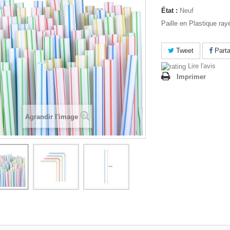
État :
Neuf
Paille en Plastique ray
Tweet
Parta
Lire l'avis
Imprimer
Agrandir l'image