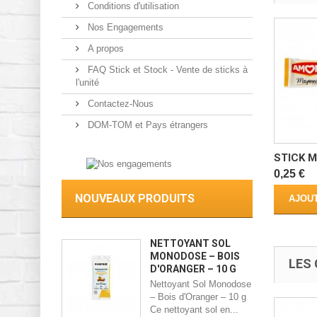
Conditions d'utilisation
Nos Engagements
A propos
FAQ Stick et Stock - Vente de sticks à
l'unité
Contactez-Nous
DOM-TOM et Pays étrangers
STICK M
0,25 €
NOUVEAUX PRODUITS
AJOUT
NETTOYANT SOL
MONODOSE – BOIS
LES 
D'ORANGER – 10 G
Nettoyant Sol Monodose
– Bois d'Oranger – 10 g
Ce nettoyant sol en...