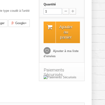
Quantité
ée type coudé à l'unité
ger
Google+
Ajouter
au
panier
Ajouter à ma liste
d'envies
Paiements
Sécurisés