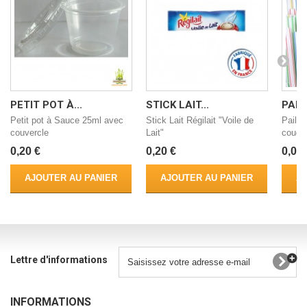
PETIT POT À...
STICK LAIT...
PAILL
Petit pot à Sauce 25ml avec
Stick Lait Régilait "Voile de
Paille
couvercle
Lait"
coudé 
0,20 €
0,20 €
0,05 
AJOUTER AU PANIER
AJOUTER AU PANIER
AJ
Lettre d'informations
INFORMATIONS