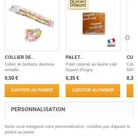
COLLIER DE...
PALET...
CUBE
Collier de bonbons dextrose
Palet caramel au beurre salé
Cube B
emballé...
Dupont d'Isigny
MAGG
0,50 €
0,35 €
0,30 
AJOUTER AU PANIER
AJOUTER AU PANIER
AJ
PERSONNALISATION
Après avoir enregistré votre personnalisation, n'oubliez pas d'ajouter le
produit au panier.