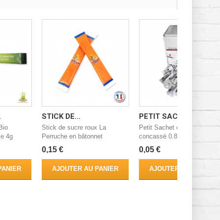
.
STICK DE...
PETIT SACHET...
Bio
Stick de sucre roux La
Petit Sachet de poivre noir
e 4g
Perruche en bâtonnet
concassé 0.8gr...
0,15 €
0,05 €
PANIER
AJOUTER AU PANIER
AJOUTER AU PANIER