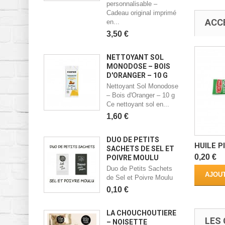
personnalisable –
Cadeau original imprimé
ACC
en...
3,50 €
NETTOYANT SOL
MONODOSE – BOIS
D'ORANGER – 10 G
Nettoyant Sol Monodose
– Bois d'Oranger – 10 g
Ce nettoyant sol en...
1,60 €
DUO DE PETITS
HUILE P
SACHETS DE SEL ET
0,20 €
POIVRE MOULU
Duo de Petits Sachets
AJOUT
de Sel et Poivre Moulu
0,10 €
LA CHOUCHOUTIÈRE
LES 
– NOISETTE