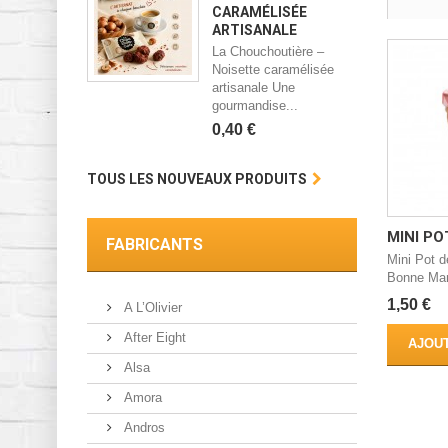
CARAMÉLISÉE
ARTISANALE
La Chouchoutière –
Noisette caramélisée
artisanale Une
gourmandise...
0,40 €
TOUS LES NOUVEAUX PRODUITS
MINI POT
FABRICANTS
Mini Pot d
Bonne M
1,50 €
A L’Olivier
After Eight
AJOUT
Alsa
Amora
Andros