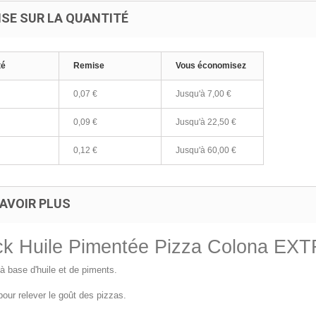
ISE SUR LA QUANTITÉ
té
Remise
Vous économisez
0,07 €
Jusqu'à
7,00 €
0,09 €
Jusqu'à
22,50 €
0,12 €
Jusqu'à
60,00 €
AVOIR PLUS
ick Huile Pimentée Pizza Colona E
à base d'huile et de piments.
pour relever le goût des pizzas.