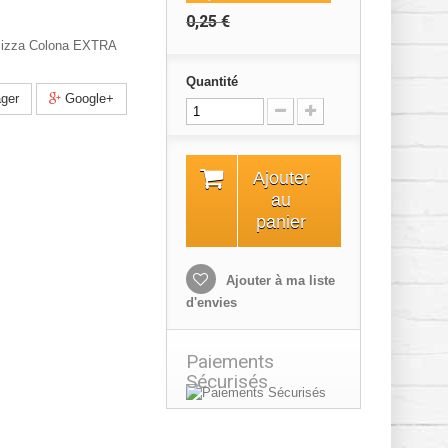
0,25 €
 Pizza Colona EXTRA
Quantité
ger
Google+
Ajouter
au
panier
Ajouter à ma liste
d'envies
Paiements
Sécurisés