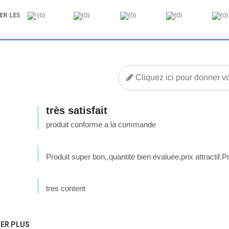
ER LES
(6)
(0)
(0)
(0)
(0)
Cliquez ici pour donner vo
très satisfait
produit conforme a la commande
Produit super bon,,quantité bien évaluée,prix attractif.
3
tres content
3
ER PLUS