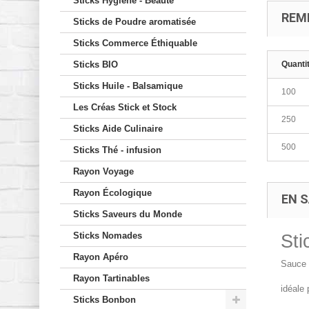
Sticks Hygiène - Beauté
REM
Sticks de Poudre aromatisée
Sticks Commerce Éthiquable
Sticks BIO
Quanti
Sticks Huile - Balsamique
100
Les Créas Stick et Stock
250
Sticks Aide Culinaire
500
Sticks Thé - infusion
Rayon Voyage
Rayon Écologique
EN S
Sticks Saveurs du Monde
Sticks Nomades
St
Rayon Apéro
Sauce 
Rayon Tartinables
idéale 
Sticks Bonbon