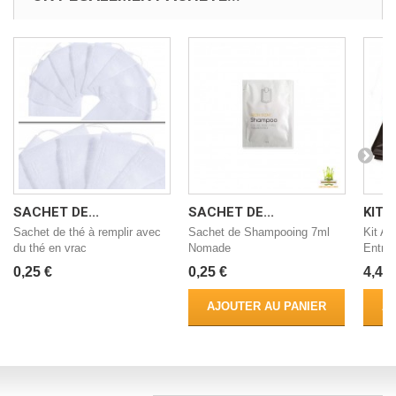
SACHET DE...
SACHET DE...
KIT 
Sachet de thé à remplir avec
Sachet de Shampooing 7ml
Kit Ac
du thé en vrac
Nomade
Entret
0,25 €
0,25 €
4,49 
AJOUTER AU PANIER
AJ