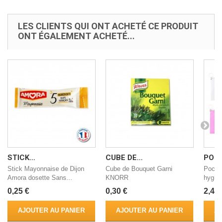
LES CLIENTS QUI ONT ACHETÉ CE PRODUIT
ONT ÉGALEMENT ACHETÉ...
STICK...
CUBE DE...
POCH
Stick Mayonnaise de Dijon
Cube de Bouquet Garni
Poche
Amora dosette Sans...
KNORR
hygié
0,25 €
0,30 €
2,49 
AJOUTER AU PANIER
AJOUTER AU PANIER
AJ