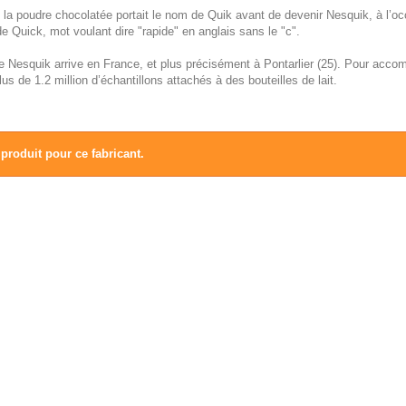
e, la poudre chocolatée portait le nom de Quik avant de devenir Nesquik, à l
de Quick, mot voulant dire "rapide" en anglais sans le "c".
e Nesquik arrive en France, et plus précisément à Pontarlier (25). Pour acc
lus de 1.2 million d’échantillons attachés à des bouteilles de lait.
produit pour ce fabricant.